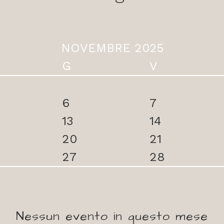
NOVEMBRE 2025
G
V
6
7
13
14
20
21
27
28
Nessun evento in questo mese