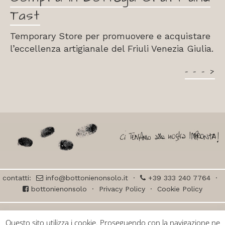
Tast
Temporary Store per promuovere e acquistare
l’eccellenza artigianale del Friuli Venezia Giulia.
– – – >
contatti:
info@bottonienonsolo.it
·
+39 333 240 7764
·
bottonienonsolo
·
Privacy Policy
·
Cookie Policy
© BOTTONI e NON SOLO ceramica di Laura Piani – all right reserved – Via
Questo sito utilizza i cookie. Proseguendo con la navigazione ne