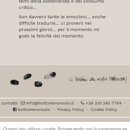
temi della sostenibilità e del consumo
critico…
Son davvero tante le emozioni… anche
difficile tradurle… ci proverò nei
prossimi giorni… per il momento mi
godo la felicità del momento.
contatti:
info@bottonienonsolo.it
·
+39 333 240 7764
·
bottonienonsolo
·
Privacy Policy
·
Cookie Policy
© BOTTONI e NON SOLO ceramica di Laura Piani – all right reserved – Via
Questo sito utilizza i cookie. Proseguendo con la navigazione ne