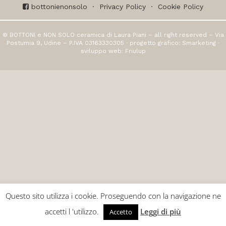
bottonienonsolo
·
Privacy Policy
·
Cookie Policy
© BOTTONI e NON SOLO ceramica di Laura Piani – all right reserved – Via
Postumia 9, Udine – P.IVA 03163330305 · progetto grafico:
Smarketing
·
sviluppo web:
Friulup
Questo sito utilizza i cookie. Proseguendo con la navigazione ne
accetti l 'utilizzo.
Leggi di più
Accetto