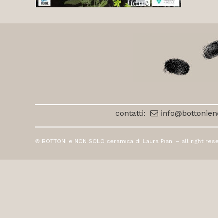
contatti:
info@bottonieno
© BOTTONI e NON SOLO ceramica di Laura Piani – all right rese