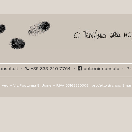
nsolo.it
·
+39 333 240 7764
·
bottonienonsolo
·
Pr
rved – Via Postumia 9, Udine – P.IVA 03163330305 · progetto grafico:
Smar