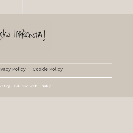
ivacy Policy
·
Cookie Policy
keting
· sviluppo web:
Friulup