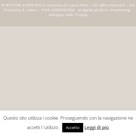
© BOTTONI e NON SOLO ceramica di Laura Piani – all right reserved – Via
Postumia 9, Udine – P.IVA 03163330305 · progetto grafico:
Smarketing
·
sviluppo web:
Friulup
Questo sito utilizza i cookie. Proseguendo con la navigazione ne
accetti l 'utilizzo.
Leggi di più
Accetto