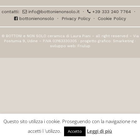
contatti:
info@bottonienonsolo.it
·
+39 333 240 7764
·
bottonienonsolo
·
Privacy Policy
·
Cookie Policy
© BOTTONI e NON SOLO ceramica di Laura Piani – all right reserved – Via
Postumia 9, Udine – P.IVA 03163330305 · progetto grafico:
Smarketing
·
sviluppo web:
Friulup
Questo sito utilizza i cookie. Proseguendo con la navigazione ne
accetti l 'utilizzo.
Leggi di più
Accetto