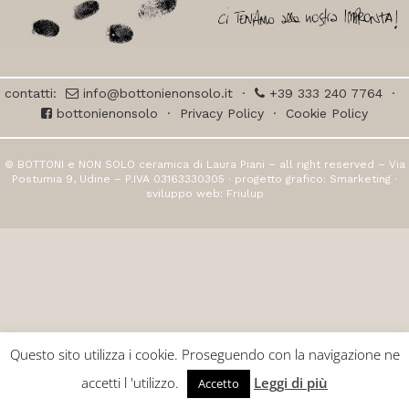
contatti:
info@bottonienonsolo.it
·
+39 333 240 7764
·
bottonienonsolo
·
Privacy Policy
·
Cookie Policy
© BOTTONI e NON SOLO ceramica di Laura Piani – all right reserved – Via
Postumia 9, Udine – P.IVA 03163330305 · progetto grafico:
Smarketing
·
sviluppo web:
Friulup
Questo sito utilizza i cookie. Proseguendo con la navigazione ne
accetti l 'utilizzo.
Leggi di più
Accetto