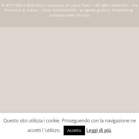
© BOTTONI e NON SOLO ceramica di Laura Piani – all right reserved – Via
Postumia 9, Udine – P.IVA 03163330305 · progetto grafico:
Smarketing
·
sviluppo web:
Friulup
Questo sito utilizza i cookie. Proseguendo con la navigazione ne
accetti l 'utilizzo.
Leggi di più
Accetto