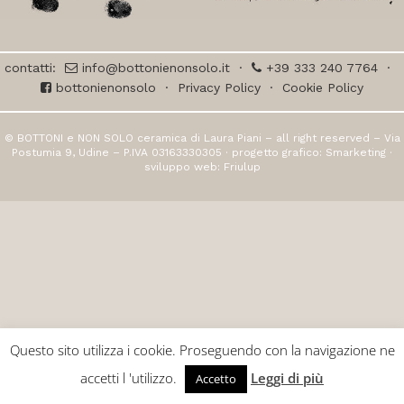
contatti:
info@bottonienonsolo.it
·
+39 333 240 7764
·
bottonienonsolo
·
Privacy Policy
·
Cookie Policy
© BOTTONI e NON SOLO ceramica di Laura Piani – all right reserved – Via
Postumia 9, Udine – P.IVA 03163330305 · progetto grafico:
Smarketing
·
sviluppo web:
Friulup
Questo sito utilizza i cookie. Proseguendo con la navigazione ne
accetti l 'utilizzo.
Leggi di più
Accetto