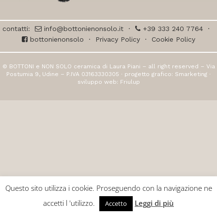
contatti:
info@bottonienonsolo.it
·
+39 333 240 7764
·
bottonienonsolo
·
Privacy Policy
·
Cookie Policy
© BOTTONI e NON SOLO ceramica di Laura Piani – all right reserved – Via
Postumia 9, Udine – P.IVA 03163330305 · progetto grafico:
Smarketing
·
sviluppo web:
Friulup
Questo sito utilizza i cookie. Proseguendo con la navigazione ne
accetti l 'utilizzo.
Leggi di più
Accetto