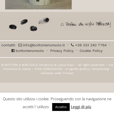
contatti:
info@bottonienonsolo.it
·
+39 333 240 7764
·
bottonienonsolo
·
Privacy Policy
·
Cookie Policy
© BOTTONI e NON SOLO ceramica di Laura Piani – all right reserved – Via
Postumia 9, Udine – P.IVA 03163330305 · progetto grafico:
Smarketing
·
sviluppo web:
Friulup
Questo sito utilizza i cookie. Proseguendo con la navigazione ne
accetti l 'utilizzo.
Leggi di più
Accetto