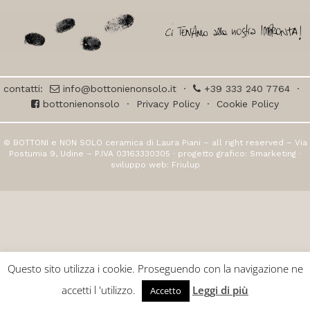
contatti:
info@bottonienonsolo.it
·
+39 333 240 7764
·
bottonienonsolo
·
Privacy Policy
·
Cookie Policy
© BOTTONI e NON SOLO ceramica di Laura Piani – all right reserved – Via
Postumia 9, Udine – P.IVA 03163330305 · progetto grafico:
Smarketing
·
sviluppo web:
Friulup
Questo sito utilizza i cookie. Proseguendo con la navigazione ne
accetti l 'utilizzo.
Leggi di più
Accetto