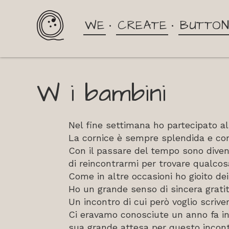
WE
CREATE
BUTTO
W i bambini
Nel fine settimana ho partecipato all
La cornice è sempre splendida e co
Con il passare del tempo sono diven
di reincontrarmi per trovare qualcosa
Come in altre occasioni ho gioito de
Ho un grande senso di sincera grati
Un incontro di cui però voglio scrive
Ci eravamo conosciute un anno fa in c
sua grande attesa per questo incontr