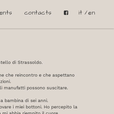
ents
contacts
it
en
stello di Strassoldo.
one che reincontro e che aspettano
zioni.
oli manufatti possono suscitare.
na bambina di sei anni.
vare i miei bottoni. Ho percepito la
 mi abbia riempito il cuore.