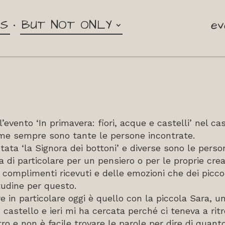
NS
BUT NOT ONLY
ev
’evento ‘In primavera: fiori, acque e castelli’ nel ca
me sempre sono tante le persone incontrate.
tata ‘la Signora dei bottoni’ e diverse sono le pers
 di particolare per un pensiero o per le proprie crea
i complimenti ricevuti e delle emozioni che dei picc
tudine per questo.
re in particolare oggi è quello con la piccola Sara, u
astello e ieri mi ha cercata perché ci teneva a ritro
o e non è facile trovare le parole per dire di quanto