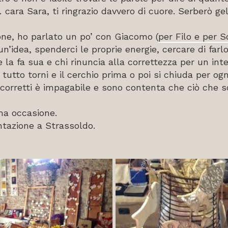
ara Sara, ti ringrazio davvero di cuore. Serberò ge
ione, ho parlato un po’ con Giacomo (
per Filo e per 
un’idea, spenderci le proprie energie, cercare di far
 la fa sua e chi rinuncia alla correttezza per un int
 tutto torni e il cerchio prima o poi si chiuda per og
 corretti è impagabile e sono contenta che ciò che s
ma occasione.
ntazione a Strassoldo.