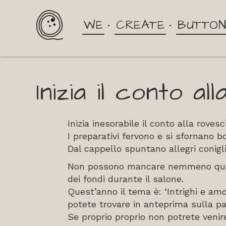
WE
CREATE
BUTTO
Inizia il conto all
Inizia inesorabile il conto alla rove
I preparativi fervono e si sfornano bo
Dal cappello spuntano allegri conigli
Non possono mancare nemmeno questa
dei fondi durante il salone.
Quest’anno il tema è: ‘Intrighi e amo
potete trovare in anteprima sulla p
Se proprio proprio non potrete venire