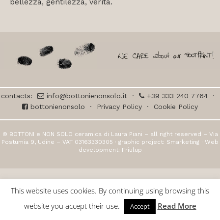
bellezza, gentilezza, verità.
contacts:
info@bottonienonsolo.it
·
+39 333 240 7764
·
bottonienonsolo
·
Privacy Policy
·
Cookie Policy
© BOTTONI e NON SOLO ceramica di Laura Piani – all right reserved – Via
Postumia 9, Udine – VAT 03163330305 · graphic project:
Smarketing
· Web
development:
Friulup
This website uses cookies. By continuing using browsing this
website you accept their use.
Read More
Accept