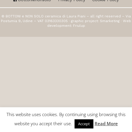
© BOTTONI e NON SOLO ceramica di Laura Piani – all right reserved – Via
Postumia 9, Udine – VAT 03163330305 · graphic project:
Smarketing
· Web
development:
Friulup
This website uses cookies. By continuing using browsing this
website you accept their use.
Read More
Accept