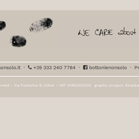
onsolo.it
·
+39 333 240 7764
·
bottonienonsolo
·
Pr
erved – Via Postumia 9, Udine – VAT 03163330305 · graphic project:
Smarke