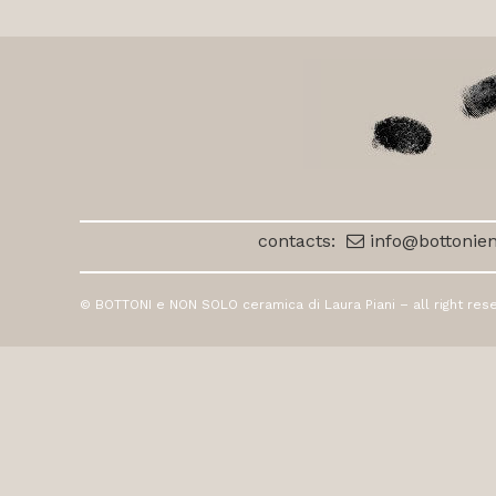
contacts:
info@bottonien
© BOTTONI e NON SOLO ceramica di Laura Piani – all right res