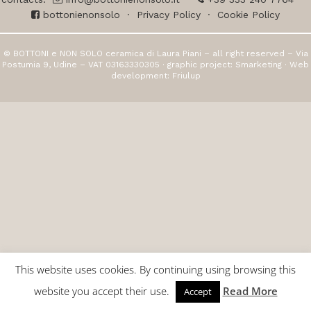
bottonienonsolo
·
Privacy Policy
·
Cookie Policy
© BOTTONI e NON SOLO ceramica di Laura Piani – all right reserved – Via
Postumia 9, Udine – VAT 03163330305 · graphic project:
Smarketing
· Web
development:
Friulup
This website uses cookies. By continuing using browsing this
website you accept their use.
Read More
Accept