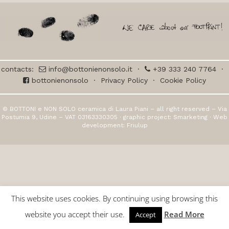
contacts:
info@bottonienonsolo.it
·
+39 333 240 7764
·
bottonienonsolo
·
Privacy Policy
·
Cookie Policy
© BOTTONI e NON SOLO ceramica di Laura Piani – all right reserved – Via
Postumia 9, Udine – VAT 03163330305 · graphic project:
Smarketing
· Web
development:
Friulup
This website uses cookies. By continuing using browsing this
website you accept their use.
Read More
Accept