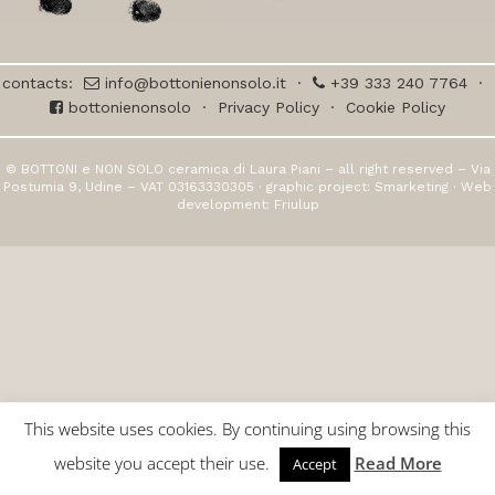
contacts:
info@bottonienonsolo.it
·
+39 333 240 7764
·
bottonienonsolo
·
Privacy Policy
·
Cookie Policy
© BOTTONI e NON SOLO ceramica di Laura Piani – all right reserved – Via
Postumia 9, Udine – VAT 03163330305 · graphic project:
Smarketing
· Web
development:
Friulup
This website uses cookies. By continuing using browsing this
website you accept their use.
Read More
Accept