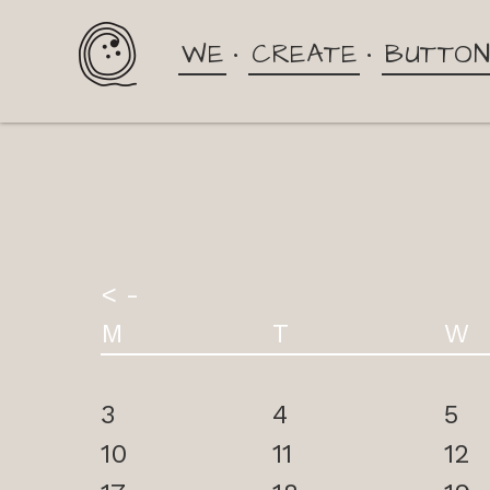
WE
CREATE
BUTTO
< -
M
T
W
3
4
5
10
11
12