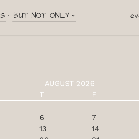
NS
BUT NOT ONLY
ev
AUGUST 2026
T
F
6
7
13
14