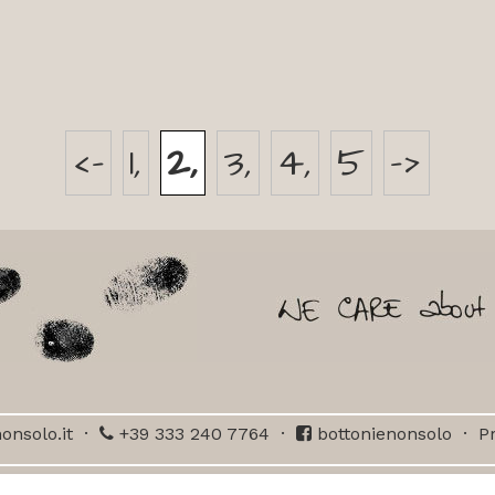
<-
1
2
3
4
5
->
onsolo.it
·
+39 333 240 7764
·
bottonienonsolo
·
Pr