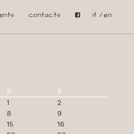
ents
contacts
it
en
S
S
1
2
8
9
15
16