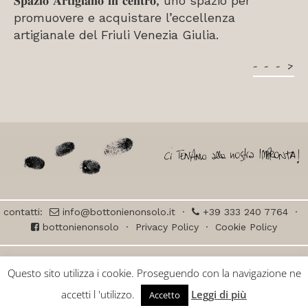
𝐒𝐩𝐚𝐳𝐢𝐨 𝐀𝐫𝐭𝐢𝐠𝐢𝐚𝐧𝐨 𝐢𝐧 𝐜𝐞𝐧𝐭𝐫𝐨, uno spazio per
promuovere e acquistare l’eccellenza
artigianale del Friuli Venezia Giulia.
– – – >
contatti:
info@bottonienonsolo.it
·
+39 333 240 7764
·
bottonienonsolo
·
Privacy Policy
·
Cookie Policy
© BOTTONI e NON SOLO ceramica di Laura Piani – all right reserved – Via
Questo sito utilizza i cookie. Proseguendo con la navigazione ne
Postumia 9, Udine – P.IVA 03163330305 · progetto grafico:
Smarketing
·
sviluppo web:
Friulup
accetti l 'utilizzo.
Leggi di più
Accetto