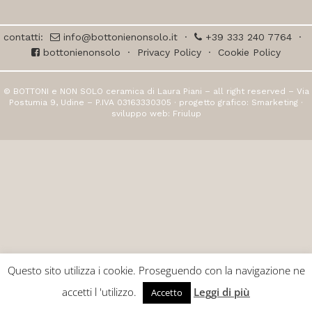
contatti:
info@bottonienonsolo.it
·
+39 333 240 7764
·
bottonienonsolo
·
Privacy Policy
·
Cookie Policy
© BOTTONI e NON SOLO ceramica di Laura Piani – all right reserved – Via
Postumia 9, Udine – P.IVA 03163330305 · progetto grafico:
Smarketing
·
sviluppo web:
Friulup
Questo sito utilizza i cookie. Proseguendo con la navigazione ne
accetti l 'utilizzo.
Leggi di più
Accetto