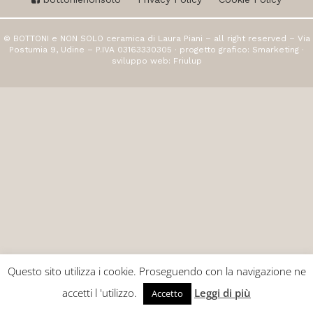
© BOTTONI e NON SOLO ceramica di Laura Piani – all right reserved – Via
Postumia 9, Udine – P.IVA 03163330305 · progetto grafico:
Smarketing
·
sviluppo web:
Friulup
Questo sito utilizza i cookie. Proseguendo con la navigazione ne
accetti l 'utilizzo.
Leggi di più
Accetto