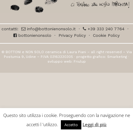
contatti:
info@bottonienonsolo.it
·
+39 333 240 7764
·
bottonienonsolo
·
Privacy Policy
·
Cookie Policy
© BOTTONI e NON SOLO ceramica di Laura Piani – all right reserved – Via
Postumia 9, Udine – P.IVA 03163330305 · progetto grafico:
Smarketing
·
sviluppo web:
Friulup
Questo sito utilizza i cookie. Proseguendo con la navigazione ne
accetti l 'utilizzo.
Leggi di più
Accetto