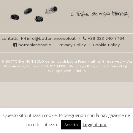
contatti:
info@bottonienonsolo.it
·
+39 333 240 7764
·
bottonienonsolo
·
Privacy Policy
·
Cookie Policy
© BOTTONI e NON SOLO ceramica di Laura Piani – all right reserved – Via
Postumia 9, Udine – P.IVA 03163330305 · progetto grafico:
Smarketing
·
sviluppo web:
Friulup
Questo sito utilizza i cookie. Proseguendo con la navigazione ne
accetti l 'utilizzo.
Leggi di più
Accetto