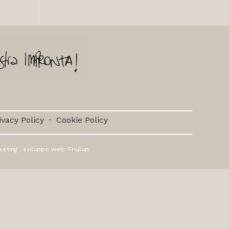
ivacy Policy
·
Cookie Policy
keting
· sviluppo web:
Friulup