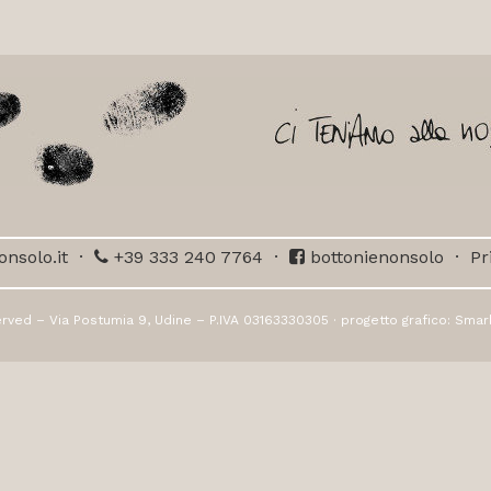
nsolo.it
·
+39 333 240 7764
·
bottonienonsolo
·
Pr
rved – Via Postumia 9, Udine – P.IVA 03163330305 · progetto grafico:
Smar