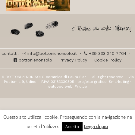
contatti:
info@bottonienonsolo.it
·
+39 333 240 7764
·
bottonienonsolo
·
Privacy Policy
·
Cookie Policy
© BOTTONI e NON SOLO ceramica di Laura Piani – all right reserved – Via
Postumia 9, Udine – P.IVA 03163330305 · progetto grafico:
Smarketing
·
sviluppo web:
Friulup
Questo sito utilizza i cookie. Proseguendo con la navigazione ne
accetti l 'utilizzo.
Leggi di più
Accetto