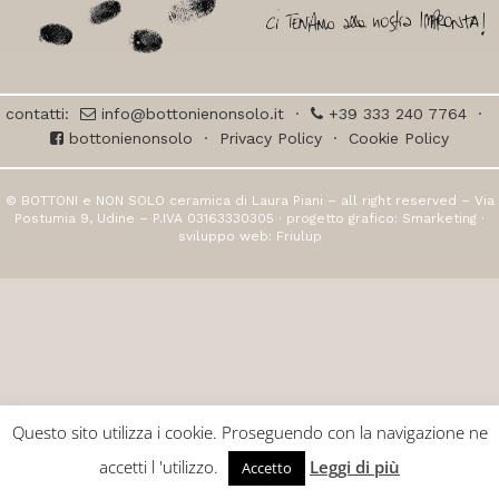
contatti:
info@bottonienonsolo.it
·
+39 333 240 7764
·
bottonienonsolo
·
Privacy Policy
·
Cookie Policy
© BOTTONI e NON SOLO ceramica di Laura Piani – all right reserved – Via
Postumia 9, Udine – P.IVA 03163330305 · progetto grafico:
Smarketing
·
sviluppo web:
Friulup
Questo sito utilizza i cookie. Proseguendo con la navigazione ne
accetti l 'utilizzo.
Leggi di più
Accetto