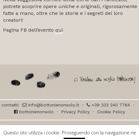
potrete scoprire opere uniche e originali, rigorosamente
fatte a mano, oltre che le storie e i segreti dei loro
creatori!
Pagina FB dell’evento
qui
contatti:
info@bottonienonsolo.it
·
+39 333 240 7764
·
bottonienonsolo
·
Privacy Policy
·
Cookie Policy
© BOTTONI e NON SOLO ceramica di Laura Piani – all right reserved – Via
Questo sito utilizza i cookie. Proseguendo con la navigazione ne
Postumia 9, Udine – P.IVA 03163330305 · progetto grafico:
Smarketing
·
sviluppo web:
Friulup