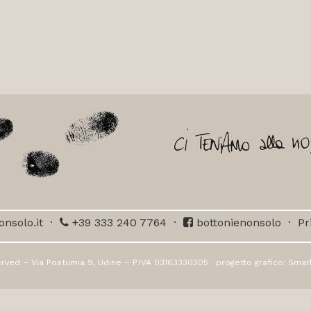
nsolo.it
·
+39 333 240 7764
·
bottonienonsolo
·
Pr
rved – Via Postumia 9, Udine – P.IVA 03163330305 · progetto grafico:
Smar