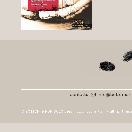
contatti:
info@bottonieno
© BOTTONI e NON SOLO ceramica di Laura Piani – all right rese