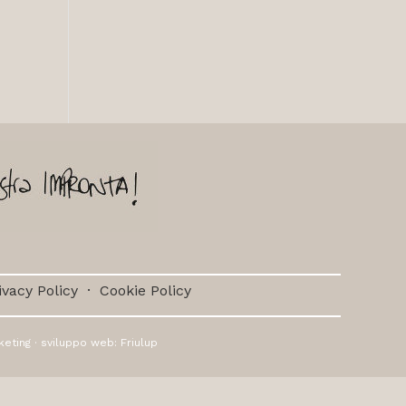
ivacy Policy
·
Cookie Policy
keting
· sviluppo web:
Friulup