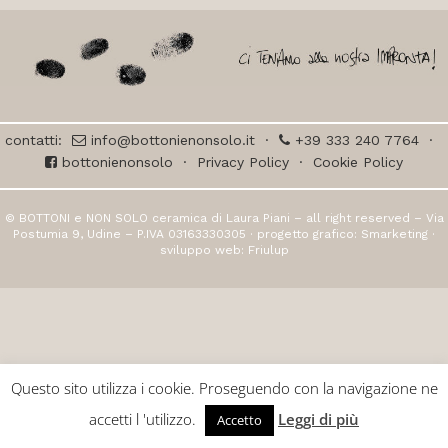
contatti:
info@bottonienonsolo.it
·
+39 333 240 7764
·
bottonienonsolo
·
Privacy Policy
·
Cookie Policy
© BOTTONI e NON SOLO ceramica di Laura Piani – all right reserved – Via
Postumia 9, Udine – P.IVA 03163330305 · progetto grafico:
Smarketing
·
sviluppo web:
Friulup
Questo sito utilizza i cookie. Proseguendo con la navigazione ne
accetti l 'utilizzo.
Leggi di più
Accetto